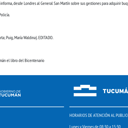
forma, desde Londres al General San Martín sobre sus gestiones para adquirir buqu
olicía.
ta; Puig, María Waldina). EDITADO.
án el libro del Bicentenario
HORARIOS DE ATENCIÓN AL PUBLIC
Lunes y Viernes de 08:30 a 15:30